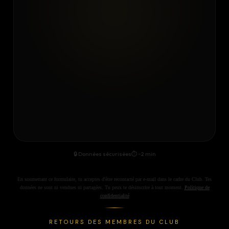
🔒 Données sécurisées
⏱ ~2 min
En soumettant ce formulaire, tu acceptes d'être recontacté par e-mail dans le cadre du Club. Tes
données ne sont ni vendues ni partagées. Tu peux te désinscrire à tout moment.
Politique de
confidentialité
RETOURS DES MEMBRES DU CLUB