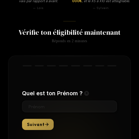
vais par rapport à avant.
000€
, et le X5 à X10 est atteignable.
— Lois
— Sylvain
Vérifie ton éligibilité maintenant
Réponds en 2 minutes