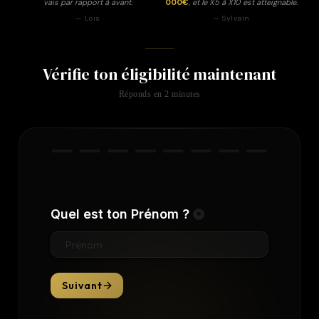
vais par rapport à avant.
000€
, et le X5 à X10 est atteignable.
— Lois
— Sylvain
Vérifie ton éligibilité maintenant
Réponds en 2 minutes