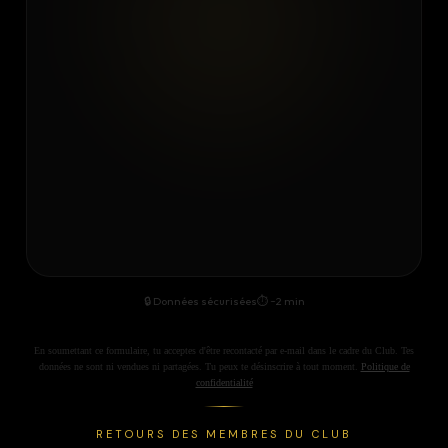
🔒 Données sécurisées
⏱ ~2 min
En soumettant ce formulaire, tu acceptes d'être recontacté par e-mail dans le cadre du Club. Tes
données ne sont ni vendues ni partagées. Tu peux te désinscrire à tout moment.
Politique de
confidentialité
RETOURS DES MEMBRES DU CLUB